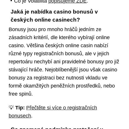
Co je Volatilita
popisujeme ZDE
.
Jaká je nabídka casino bonusů v
českých online casinech?
Bonusy jsou pro mnoho hráčů jedním ze
zásadních kritérií, dle kterého vybírají online
casino. Většina českých online casin nabízí
různé typy registračních bonusů, ale v jejich
repertoáru nechybí ani pravidelné bonusy pro již
stávající hráče. Nejoblíbenější jsou však casino
bonusy za registraci bez nutnosti vkladu ve
formě okamžitých peněžních prostředků, nebo
free spinů.
💡
Tip:
Přečtěte si více o registračních
bonusech
.