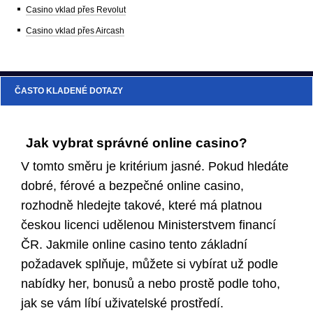
Casino vklad přes Revolut
Casino vklad přes Aircash
ČASTO KLADENÉ DOTAZY
Jak vybrat správné online casino?
V tomto směru je kritérium jasné. Pokud hledáte
dobré, férové a bezpečné online casino,
rozhodně hledejte takové, které má platnou
českou licenci udělenou Ministerstvem financí
ČR. Jakmile online casino tento základní
požadavek splňuje, můžete si vybírat už podle
nabídky her, bonusů a nebo prostě podle toho,
jak se vám líbí uživatelské prostředí.