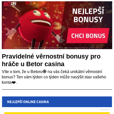
Pravidelné věrnostní bonusy pro
hráče u Betor casina
Víte o tom, že u Betoru🧿 na vás čeká unikátní věrnostní
bonus? Ten vám týden co týden může navýšit stav vašeho
konta❤️.
NEJLEPŠÍ ONLINE CASINA