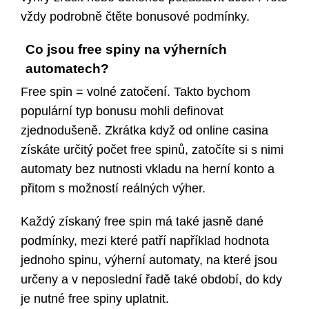
vždy podrobně čtěte bonusové podmínky.
Co jsou free spiny na výherních
automatech?
Free spin = volné zatočení. Takto bychom
populární typ bonusu mohli definovat
zjednodušeně. Zkrátka když od online casina
získáte určitý počet free spinů, zatočíte si s nimi
automaty bez nutnosti vkladu na herní konto a
přitom s možností reálných výher.
Každý získaný free spin má také jasně dané
podmínky, mezi které patří například hodnota
jednoho spinu, výherní automaty, na které jsou
určeny a v neposlední řadě také období, do kdy
je nutné free spiny uplatnit.