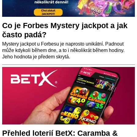
Co je Forbes Mystery jackpot a jak
často padá?
Mystery jackpot u Forbesu je naprosto unikátní. Padnout
může kdykoli během dne, a to i několikrát během hodiny.
Jeho hodnota je předem skrytá.
Přehled loterií BetX: Caramba &