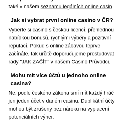
také v našem
seznamu legálních online casin
.
Jak si vybrat první online casino v ČR?
Vyberte si casino s českou licencí, přehlednou
nabídkou bonusů, rychlými výběry a pozitivní
reputací. Pokud s online zábavou teprve
začínáte, tak určitě doporučujeme prostudovat
rady "
JAK ZAČÍT
" v našem Casino Průvodci.
Mohu mít více účtů u jednoho online
casina?
Ne, podle českého zákona smí mít každý hráč
jen jeden účet v daném casinu. Duplikátní účty
mohou být zrušeny bez nároku na vyplacení
potenciálních výher.