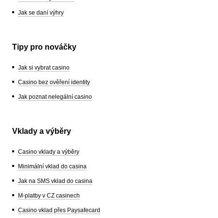
Jak se daní výhry
Tipy pro nováčky
Jak si vybrat casino
Casino bez ověření identity
Jak poznat nelegální casino
Vklady a výběry
Casino vklady a výběry
Minimální vklad do casina
Jak na SMS vklad do casina
M-platby v CZ casinech
Casino vklad přes Paysafecard