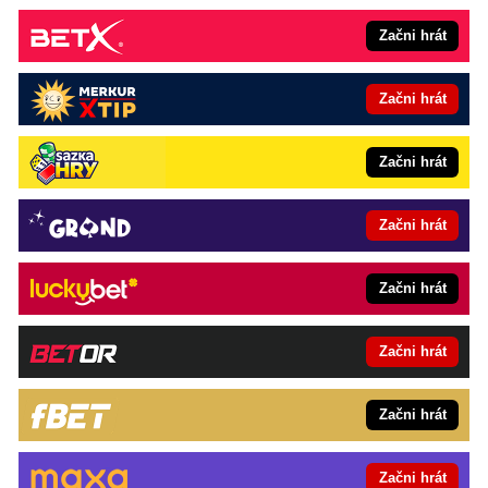
Začni hrát
Začni hrát
Začni hrát
Začni hrát
Začni hrát
Začni hrát
Začni hrát
Začni hrát