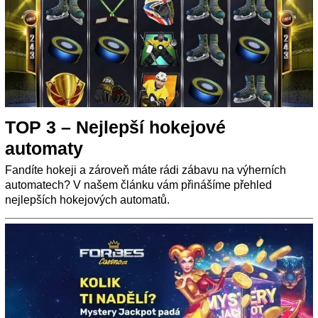
TOP 3 – Nejlepší hokejové
automaty
Fandíte hokeji a zároveň máte rádi zábavu na výherních
automatech? V našem článku vám přinášíme přehled
nejlepších hokejových automatů.