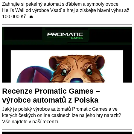
Zahrajte si pekelný automat s ďáblem a symboly ovoce
Hell's Wall od výrobce Vsaď a hrej a získejte hlavní výhru až
100 000 Kč. 🔥
Recenze Promatic Games –
výrobce automatů z Polska
Jaký je polský výrobce automatů Promatic Games a ve
kterých českých online casinech lze na jeho hry narazit?
Vše najdete v naší recenzi.