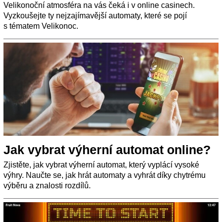
Velikonoční atmosféra na vás čeká i v online casinech.
Vyzkoušejte ty nejzajímavější automaty, které se pojí
s tématem Velikonoc.
Jak vybrat výherní automat online?
Zjistěte, jak vybrat výherní automat, který vyplácí vysoké
výhry. Naučte se, jak hrát automaty a vyhrát díky chytrému
výběru a znalosti rozdílů.