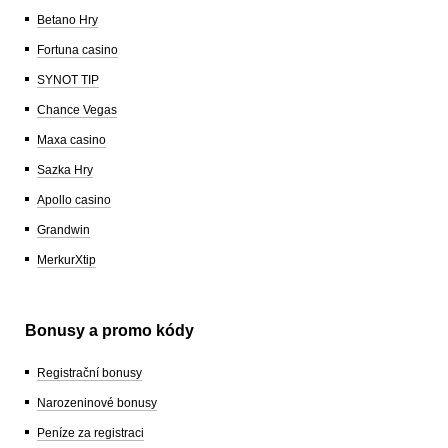
Betano Hry
Fortuna casino
SYNOT TIP
Chance Vegas
Maxa casino
Sazka Hry
Apollo casino
Grandwin
MerkurXtip
Bonusy a promo kódy
Registrační bonusy
Narozeninové bonusy
Peníze za registraci