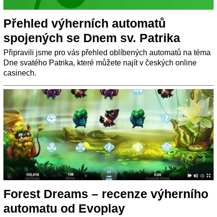
Přehled výherních automatů
spojených se Dnem sv. Patrika
Připravili jsme pro vás přehled oblíbených automatů na téma
Dne svatého Patrika, které můžete najít v českých online
casinech.
Forest Dreams – recenze výherního
automatu od Evoplay