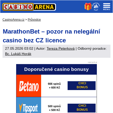
CasinoArena.cz
>
Průvodce
MarathonBet – pozor na nelegální
casino bez CZ licence
27.05.2026 03:02
| Autor:
Tereza Peterková
| Odborný poradce:
Bc. Lukáš Horák
Doporučené casino bonusy
CHCI
666 spinů
BONUS
+ 600 Kč
CHCI
500 spinů
BONUS
+ 500 Kč