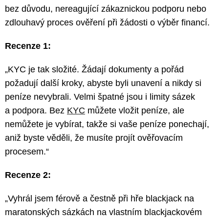
bez důvodu, nereagující zákaznickou podporu nebo
zdlouhavý proces ověření při žádosti o výběr financí.
Recenze 1:
„KYC je tak složité. Žádají dokumenty a pořád
požadují další kroky, abyste byli unavení a nikdy si
peníze nevybrali. Velmi špatné jsou i limity sázek
a podpora. Bez
KYC
můžete vložit peníze, ale
nemůžete je vybírat, takže si vaše peníze ponechají,
aniž byste věděli, že musíte projít ověřovacím
procesem.“
Recenze 2:
„Vyhrál jsem férově a čestně při hře blackjack na
maratonských sázkách na vlastním blackjackovém