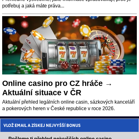
potřebuj a jaká máte práva...
Online casino pro CZ hráče →
Aktuální situace v ČR
Aktuální přehled legálních online casin, sázkových kanceláří
a pokerových heren v České republice v roce 2026.
VLOŽ EMAIL A ZÍSKEJ NEJVYŠŠÍ BONUS
Pošleme ti přehled nejvyšších online casino