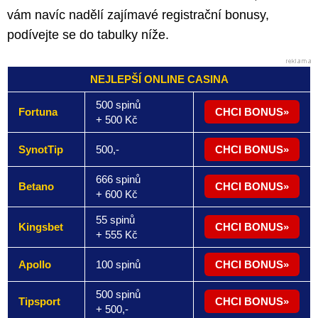
vám navíc nadělí zajímavé registrační bonusy,
podívejte se do tabulky níže.
NEJLEPŠÍ ONLINE CASINA
500 spinů
Fortuna
CHCI BONUS
+ 500 Kč
SynotTip
500,-
CHCI BONUS
666 spinů
Betano
CHCI BONUS
+ 600 Kč
55 spinů
Kingsbet
CHCI BONUS
+ 555 Kč
Apollo
100 spinů
CHCI BONUS
500 spinů
Tipsport
CHCI BONUS
+ 500,-