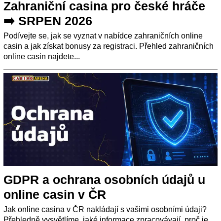
Zahraniční casina pro české hráče
➡️ SRPEN 2026
Podívejte se, jak se vyznat v nabídce zahraničních online
casin a jak získat bonusy za registraci. Přehled zahraničních
online casin najdete...
GDPR a ochrana osobních údajů u
online casin v ČR
Jak online casina v ČR nakládají s vašimi osobními údaji?
Přehledně vysvětlíme, jaké informace zpracovávají, proč je