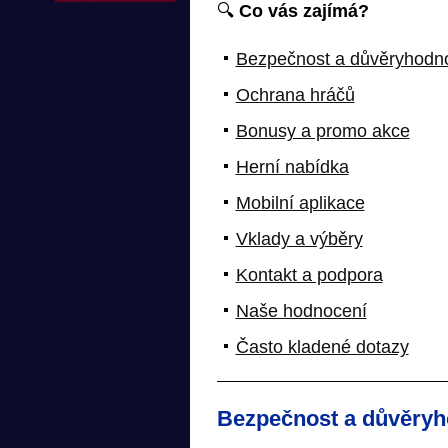
🔍
Co vás zajímá?
Bezpečnost a důvěryhodn
Ochrana hráčů
Bonusy a promo akce
Herní nabídka
Mobilní aplikace
Vklady a výběry
Kontakt a podpora
Naše hodnocení
Často kladené dotazy
Bezpečnost a důvěryh