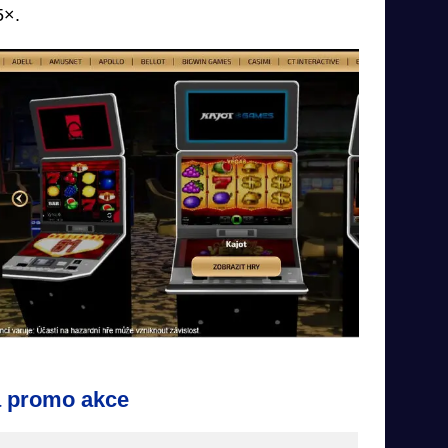
5×.
a promo akce