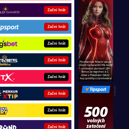
Začni hrát
Začni hrát
Začni hrát
Začni hrát
Začni hrát
Začni hrát
Začni hrát
Začni hrát