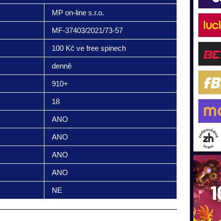
MP on-line s.r.o.
MF-37403/2021/73-57
100 Kč ve free spinech
denně
910+
18
ANO
ANO
ANO
ANO
NE