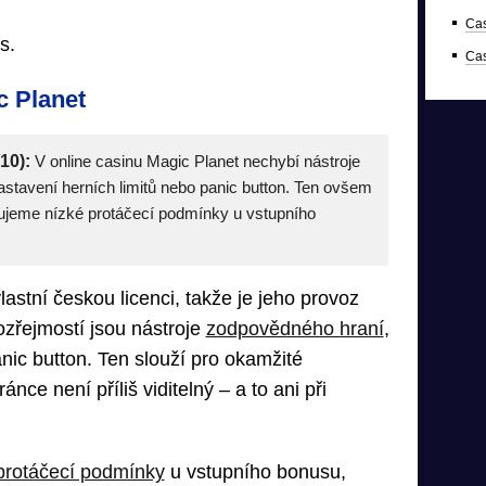
Cas
s.
Cas
c Planet
10):
V online casinu Magic Planet nechybí nástroje
stavení herních limitů nebo panic button. Ten ovšem
eňujeme nízké protáčecí podmínky u vstupního
astní českou licenci, takže je jeho provoz
zřejmostí jsou nástroje
zodpovědného hraní
,
anic button. Ten slouží pro okamžité
ánce není příliš viditelný – a to ani při
protáčecí podmínky
u vstupního bonusu,