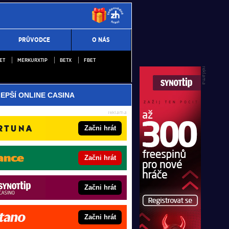
PRŮVODCE
O NÁS
ET
MERKURXTIP
BETX
FBET
EPŠÍ ONLINE CASINA
Začni hrát
Začni hrát
Začni hrát
Začni hrát