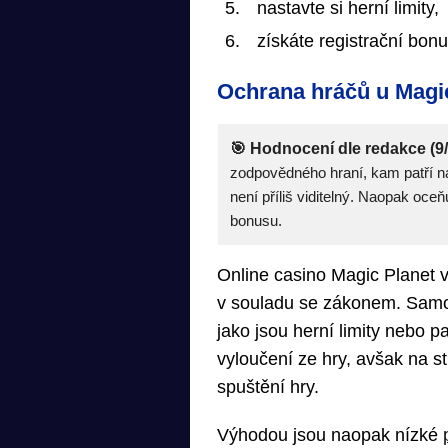
nastavte si herní limity,
získáte registrační bonu
Ochrana hráčů u Magi
🎯 Hodnocení dle redakce (9/
zodpovědného hraní, kam patří na
není příliš viditelný. Naopak oc
bonusu.
Online casino Magic Planet vl
v souladu se zákonem. Samo
jako jsou herní limity nebo p
vyloučení ze hry, avšak na str
spuštění hry.
Výhodou jsou naopak nízké