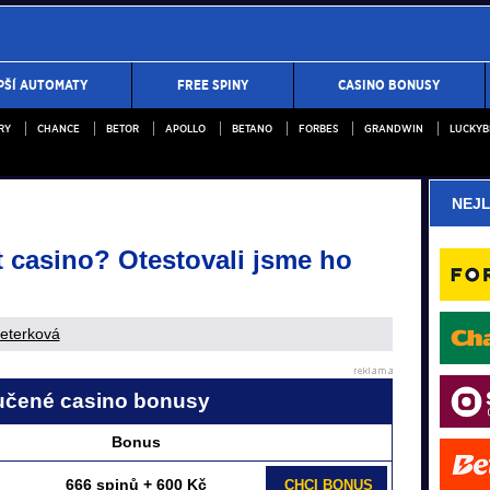
PŠÍ AUTOMATY
FREE SPINY
CASINO BONUSY
RY
CHANCE
BETOR
APOLLO
BETANO
FORBES
GRANDWIN
LUCKYB
NEJL
t casino? Otestovali jsme ho
eterková
čené casino bonusy
Bonus
666 spinů + 600 Kč
CHCI BONUS