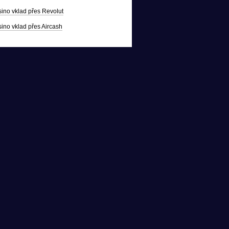
ino vklad přes Revolut
ino vklad přes Aircash