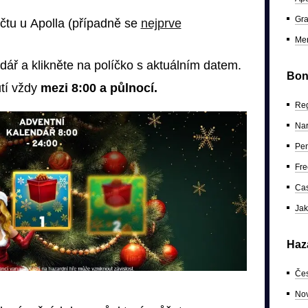
Gr
čtu u Apolla (případně se
nejprve
Mer
dář a klikněte na políčko s aktuálním datem.
Bon
tí vždy
mezi 8:00 a půlnocí.
Reg
Nar
Pen
Fre
Cas
Jak
Haza
Čes
Nov