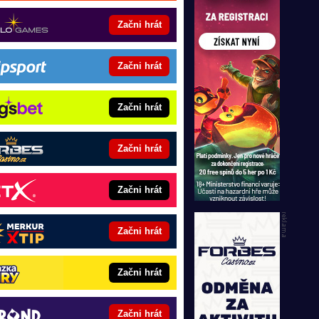
Začni hrát
Začni hrát
Začni hrát
Začni hrát
Začni hrát
Začni hrát
Začni hrát
Začni hrát