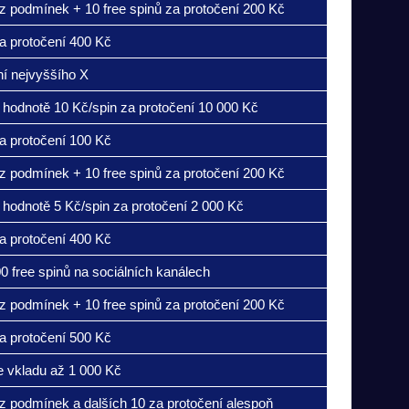
ez podmínek + 10 free spinů za protočení 200 Kč
za protočení 400 Kč
í nejvyššího X
v hodnotě 10 Kč/spin za protočení 10 000 Kč
za protočení 100 Kč
ez podmínek + 10 free spinů za protočení 200 Kč
v hodnotě 5 Kč/spin za protočení 2 000 Kč
za protočení 400 Kč
0 free spinů na sociálních kanálech
ez podmínek + 10 free spinů za protočení 200 Kč
za protočení 500 Kč
 vkladu až 1 000 Kč
ez podmínek a dalších 10 za protočení alespoň