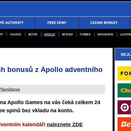
PŠÍ AUTOMATY
FREE SPINY
CASINO BONUSY
RY
CHANCE
BETOR
APOLLO
BETANO
FORBES
GRANDWIN
LUCKYB
NEJL
ch bonusů z Apollo adventního
Pšeničková
ina Apollo Games na vás čeká celkem 24
ee spinů bez vkladu na konto.
dventním kalendáři
naleznete ZDE