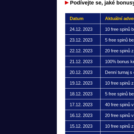
Podívejte se, jaké bonusy
Datum
Aktuální adve
24.12. 2023
10 free spinů 
23.12. 2023
5 free spinů b
22.12. 2023
20 free spinů 
21.12. 2023
100% bonus ke
20.12. 2023
Denní turnaj s
19.12. 2023
10 free spinů 
18.12. 2023
5 free spinů b
17.12. 2023
40 free spinů 
16.12. 2023
20 free spinů 
15.12. 2023
10 free spinů 