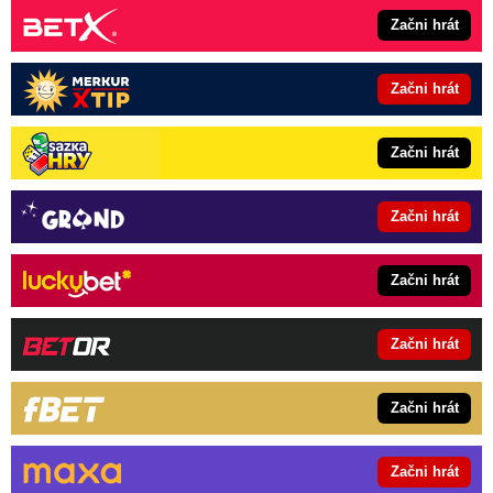
Začni hrát
Začni hrát
Začni hrát
Začni hrát
Začni hrát
Začni hrát
Začni hrát
Začni hrát