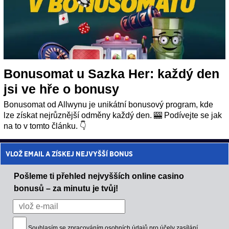
Bonusomat u Sazka Her: každý den
jsi ve hře o bonusy
Bonusomat od Allwynu je unikátní bonusový program, kde
lze získat nejrůznější odměny každý den. 🎰 Podívejte se jak
na to v tomto článku. 👇
VLOŽ EMAIL A ZÍSKEJ NEJVYŠŠÍ BONUS
Pošleme ti přehled nejvyšších online casino
bonusů – za minutu je tvůj!
Souhlasím se
zpracováním osobních údajů
pro účely zasílání