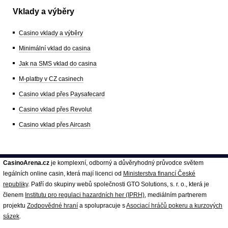
Vklady a výběry
Casino vklady a výběry
Minimální vklad do casina
Jak na SMS vklad do casina
M-platby v CZ casinech
Casino vklad přes Paysafecard
Casino vklad přes Revolut
Casino vklad přes Aircash
CasinoArena.cz
je komplexní, odborný a důvěryhodný průvodce světem
legálních online casin, která mají licenci od
Ministerstva financí České
republiky
. Patří do skupiny webů společnosti GTO Solutions, s. r. o., která je
členem
Institutu pro regulaci hazardních her (IPRH)
, mediálním partnerem
projektu
Zodpovědné hraní
a spolupracuje s
Asociací hráčů pokeru a kurzových
sázek
.