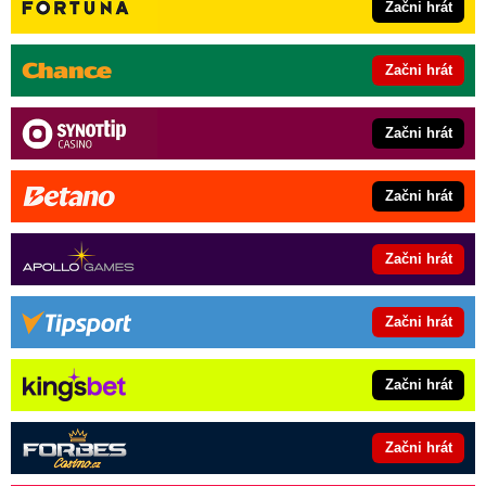
Začni hrát
Začni hrát
Začni hrát
Začni hrát
Začni hrát
Začni hrát
Začni hrát
Začni hrát