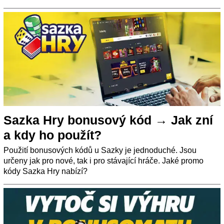
Sazka Hry bonusový kód → Jak zní
a kdy ho použít?
Použití bonusových kódů u Sazky je jednoduché. Jsou
určeny jak pro nové, tak i pro stávající hráče. Jaké promo
kódy Sazka Hry nabízí?